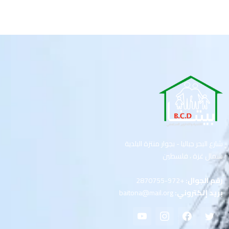
شارع البحر جباليا - بجوار منتزة البلدية
شمال غزة ، فلسطين
رقم الجوال:
+972-2870755
بريد إلكتروني:
baitona@mail.org